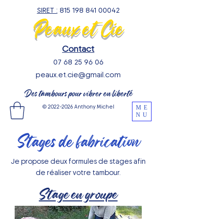
SIRET :
815 198 841 00042
Peaux et Cie
Contact
07 68 25 96 06
peaux.et.cie@gmail.com
Des tambours pour vibrer en liberté
©
2022-2026
Anthony Michel
ME
NU
Stages de fabrication
Je propose deux formules de stages afin
de réaliser votre tambour.
Stage en groupe