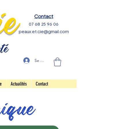
ie
Contact
07 68 25 96 06
peaux.et.cie@gmail.com
rté
Se connecter
e
Actualités
Contact
hique