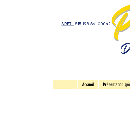
P
SIRET :
815 198 841 00042
De
Accueil
Présentation gé