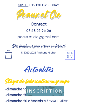
SIRET :
815 198 841 00042
Peaux et Cie
Contact
07 68 25 96 06
peaux.et.cie@gmail.com
Des tambours pour vibrer en liberté
©
2022-2026
Anthony Michel
ME
NU
Actualités
Stages de fabrication en groupe
-dimanche 16 août
à 26400 Allex
INSCRIPTION
-dimanche 25 octobre
à 26400 Allex
-dimanche 20 décembre
à 26400 Allex